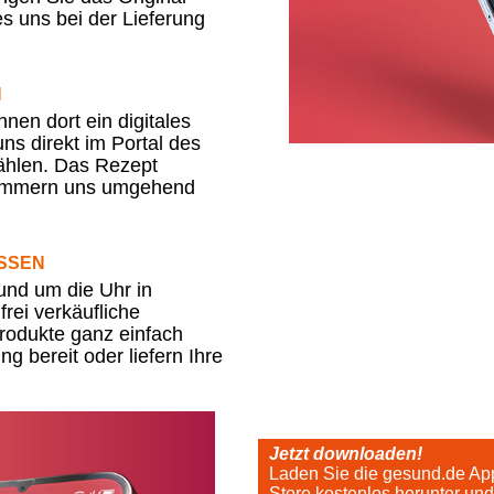
es uns bei der Lieferung
N
nen dort ein digitales
uns direkt im Portal des
ählen. Das Rezept
r kümmern uns umgehend
ASSEN
und um die Uhr in
rei verkäufliche
rodukte ganz einfach
g bereit oder liefern Ihre
Jetzt downloaden!
Laden Sie die gesund.de App
Store kostenlos herunter un