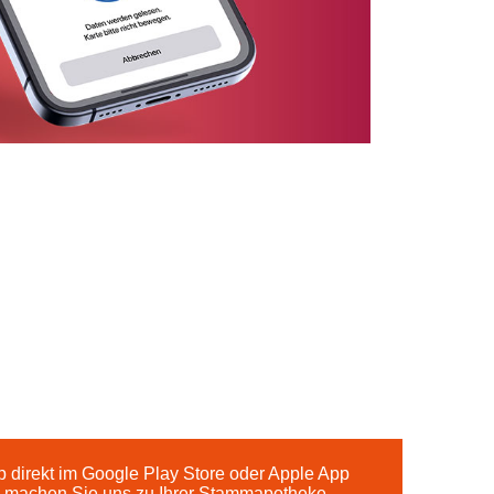
 direkt im Google Play Store oder Apple App
d machen Sie uns zu Ihrer Stammapotheke.