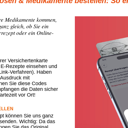
ösen & Medikamente bestellen: So ei
Ihre Medikamente kommen,
anz gleich, ob Sie ein
rezept oder ein Online-
rer Versichertenkarte
e E-Rezepte einsehen und
Link-Verfahren). Haben
n Ausdruck mit
nen Sie diese Codes
mpfangen die Daten sicher
artezeit vor Ort!
ELLEN
ept können Sie uns ganz
senden. Wichtig: Da das
ingen Sie das Original