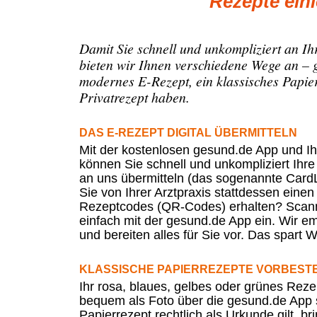
Rezepte einl
Damit Sie schnell und unkompliziert an 
bieten wir Ihnen verschiedene Wege an – g
modernes E-Rezept, ein klassisches Papier
Privatrezept haben.
DAS E-REZEPT DIGITAL ÜBERMITTELN
Mit der kostenlosen gesund.de App und Ih
können Sie schnell und unkompliziert Ihr
an uns übermitteln (das sogenannte Card
Sie von Ihrer Arztpraxis stattdessen eine
Rezeptcodes (QR-Codes) erhalten? Scan
einfach mit der gesund.de App ein. Wir e
und bereiten alles für Sie vor. Das spart W
KLASSISCHE PAPIERREZEPTE VORBEST
Ihr rosa, blaues, gelbes oder grünes Rez
bequem als Foto über die gesund.de App 
Papierrezept rechtlich als Urkunde gilt, br